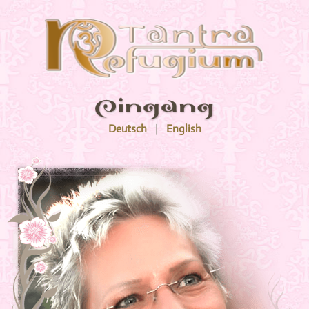
Menü
Massage & Preise
Deutsch
|
English
Preise
Women und Paare /Stressless
Tantra Surprise für Gourmets
Tantra Surprise
Meine Buchempfehlung für Frauen, die sich
jetzt trauen, neu Wege zu gehen!"