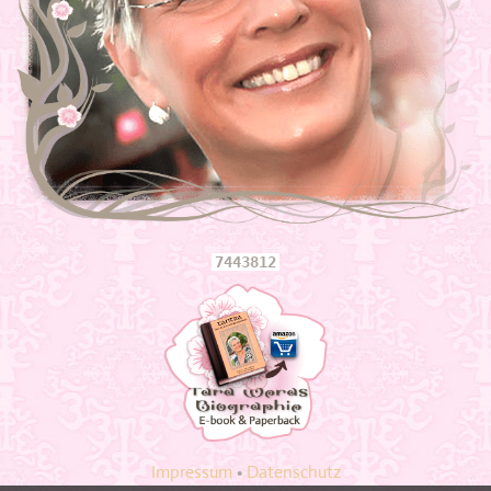
Massage
Entree
7443812
Impressum
•
Datenschutz