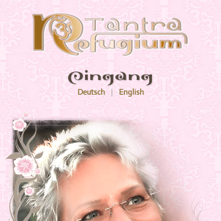
Menu
Galleries
Alben
Deutsch
|
English
Tara Wera - Impressionen
WERA - Buch 2